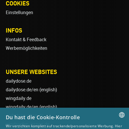
COOKIES
Einstellungen
INFOS
Kontakt & Feedback
Werbemöglichkeiten
UNSERE WEBSITES
dailydose.de
dailydose.de/en
(english)
wingdaily.de
wingdaily.de/en
(english)
dailydose-shop.de
Du hast die Cookie-Kontrolle
windsurfen-lernen.de
Wir verzichten komplett auf trackende/personalisierte Werbung. Hier