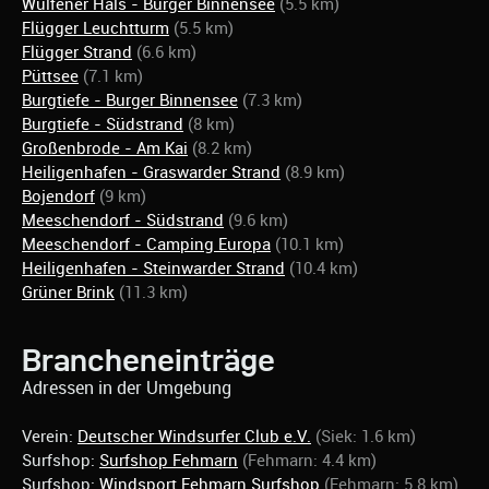
Wulfener Hals - Burger Binnensee
(5.5 km)
Flügger Leuchtturm
(5.5 km)
Flügger Strand
(6.6 km)
Püttsee
(7.1 km)
Burgtiefe - Burger Binnensee
(7.3 km)
Burgtiefe - Südstrand
(8 km)
Großenbrode - Am Kai
(8.2 km)
Heiligenhafen - Graswarder Strand
(8.9 km)
Bojendorf
(9 km)
Meeschendorf - Südstrand
(9.6 km)
Meeschendorf - Camping Europa
(10.1 km)
Heiligenhafen - Steinwarder Strand
(10.4 km)
Grüner Brink
(11.3 km)
Brancheneinträge
Adressen in der Umgebung
Verein:
Deutscher Windsurfer Club e.V.
(Siek: 1.6 km)
Surfshop:
Surfshop Fehmarn
(Fehmarn: 4.4 km)
Surfshop:
Windsport Fehmarn Surfshop
(Fehmarn: 5.8 km)