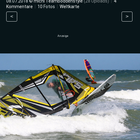
08.07.2018 ©
michi TeamBoddenstyle
(28 Uploads)
|
4
Kommentare
|
10 Fotos
|
Weltkarte
<
>