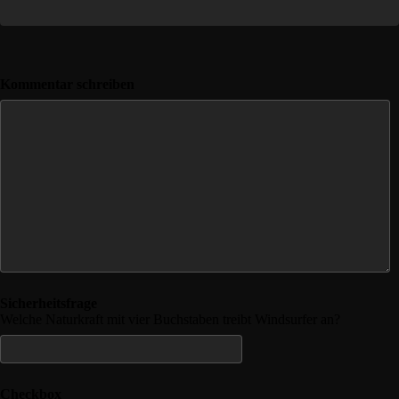
Kommentar schreiben
Sicherheitsfrage
Welche Naturkraft mit vier Buchstaben treibt Windsurfer an?
Checkbox