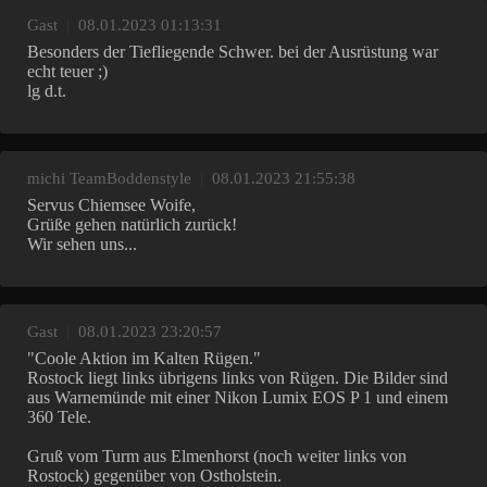
Gast
|
08.01.2023 01:13:31
Besonders der Tiefliegende Schwer. bei der Ausrüstung war
echt teuer ;)
lg d.t.
michi TeamBoddenstyle
|
08.01.2023 21:55:38
Servus Chiemsee Woife,
Grüße gehen natürlich zurück!
Wir sehen uns...
Gast
|
08.01.2023 23:20:57
"Coole Aktion im Kalten Rügen."
Rostock liegt links übrigens links von Rügen. Die Bilder sind
aus Warnemünde mit einer Nikon Lumix EOS P 1 und einem
360 Tele.
Gruß vom Turm aus Elmenhorst (noch weiter links von
Rostock) gegenüber von Ostholstein.