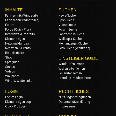
INHALTE
SUCHEN
Fahrtechnik (Windsurfen)
News-Suche
Fahrtechnik (Windfoilen)
Spot-Suche
Forum
Video-Suche
Fotos (Quick Pics)
Forum-Suche
Interviews & Portraits
Fahrtechnik-Suche
Kleinanzeigen
Wallpaper-Suche
Newsmeldungen
Kleinanzeigen-Suche
Regatten & Events
Foto-Suche (Weltkarte)
Reiseberichte
Shop
EINSTEIGER GUIDE
Spotguide
Windsurfen lernen
Stories
Wellenreiten lernen
Videos
Foilsurfen lernen
Wallpaper
Stand-up Paddeln lernen
Wind- & Wetterlinks
LOGIN
RECHTLICHES
Forum Login
Nutzungsbedingungen
Kleinanzeigen Login
Datenschutzerklärung
Quick Pic Login
Impressum