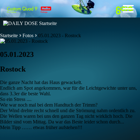
Startseite
Fotos
05.01.2023 - Rostock
05.01.2023
Rostock
Die ganze Nacht hat das Haus gewackelt.
Endlich am Spot angekommen, war für die Leichtgewichte unter uns,
dass 3.3er die beste Wahl.
So ein Stress ....
Wie war noch mal bei dem Handtuch der Trimm?
Der Wind drehte recht schnell und die Strömung nahm ordentlich zu.
Die Wellen waren bei uns den ganzen Tag nicht wirklich hoch. Die
Bilder sind vom Mittag. Da war das Beste leider schon durch...
Mein Tipp …… etwas früher aufstehen!!!