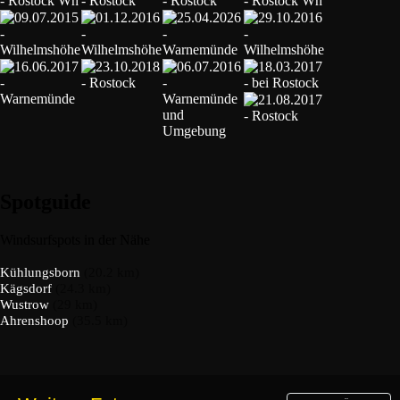
Spotguide
Windsurfspots in der Nähe
Kühlungsborn
(20.2 km)
Kägsdorf
(24.3 km)
Wustrow
(29 km)
Ahrenshoop
(35.5 km)