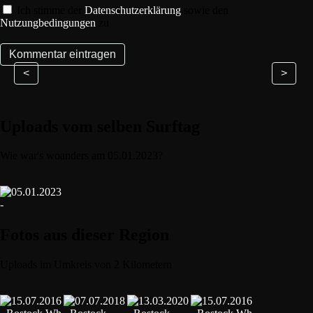
Ich stimme der
Datenschutzerklärung
sowie den
Nutzungbedingungen
zu
<
>
Uploads vom selben Surftag
Wie war's woanders am 05.01.2023?
Fotos aus dieser Region
Uploads im Umkreis von 2 Kilometern