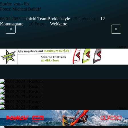
Surfer: von - bis
Fotos: Michael Balluff
06.01.2023 ©
michi TeamBoddenstyle
(28 Uploads)
|
12
Kommentare
|
10 Fotos
|
Weltkarte
<
>