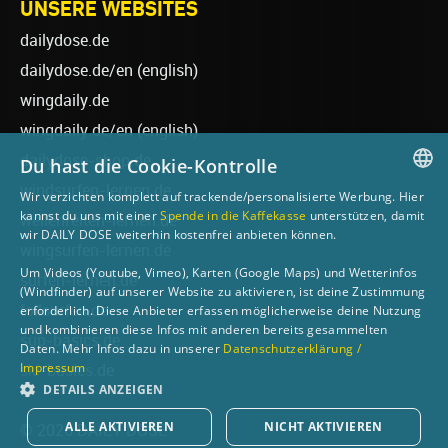
UNSERE WEBSITES
dailydose.de
dailydose.de/en
(english)
wingdaily.de
wingdaily.de/en
(english)
dailydose-shop.de
Du hast die Cookie-Kontrolle
windsurfen-lernen.de
Wir verzichten komplett auf trackende/personalisierte Werbung. Hier
GERMAN
kannst du uns mit einer
Spende in die Kaffekasse
unterstützen, damit
wellenreiten-lernen.de
wir DAILY DOSE weiterhin kostenfrei anbieten können.
ENGLISH
wingsurfen-lernen.de
Um Videos (Youtube, Vimeo), Karten (Google Maps) und Wetterinfos
surfen-lernen.de
(Windfinder) auf unserer Website zu aktivieren, ist deine Zustimmung
foilsurfen.de
erforderlich. Diese Anbieter erfassen möglicherweise deine Nutzung
und kombinieren diese Infos mit anderen bereits gesammelten
sup-basics.de
Daten. Mehr Infos dazu in unserer
Datenschutzerklärung /
Impressum
ski-basics.de
DETAILS ANZEIGEN
ALLE AKTIVIEREN
NICHT AKTIVIEREN
© 2026 DAILY DOSE