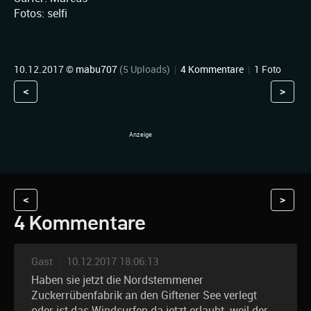
Fotos: selfi
10.12.2017 ©
mabu707
(5 Uploads)
|
4 Kommentare
|
1 Foto
<
>
<
>
4 Kommentare
Gast
|
10.12.2017 18:06:13
Haben sie jetzt die Nordstemmener
Zuckerrübenfabrik an den Giftener See verlegt
oder ist das Windsurfen da jetzt erlaubt, weil der