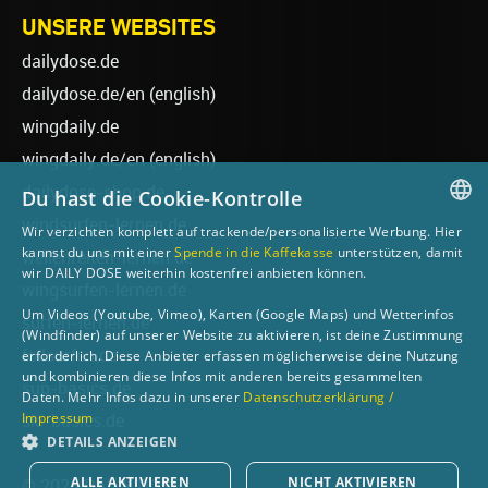
UNSERE WEBSITES
dailydose.de
dailydose.de/en
(english)
wingdaily.de
wingdaily.de/en
(english)
dailydose-shop.de
Du hast die Cookie-Kontrolle
windsurfen-lernen.de
Wir verzichten komplett auf trackende/personalisierte Werbung. Hier
GERMAN
kannst du uns mit einer
Spende in die Kaffekasse
unterstützen, damit
wellenreiten-lernen.de
wir DAILY DOSE weiterhin kostenfrei anbieten können.
ENGLISH
wingsurfen-lernen.de
Um Videos (Youtube, Vimeo), Karten (Google Maps) und Wetterinfos
surfen-lernen.de
(Windfinder) auf unserer Website zu aktivieren, ist deine Zustimmung
foilsurfen.de
erforderlich. Diese Anbieter erfassen möglicherweise deine Nutzung
und kombinieren diese Infos mit anderen bereits gesammelten
sup-basics.de
Daten. Mehr Infos dazu in unserer
Datenschutzerklärung /
Impressum
ski-basics.de
DETAILS ANZEIGEN
ALLE AKTIVIEREN
NICHT AKTIVIEREN
© 2026 DAILY DOSE