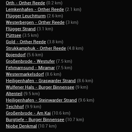
Orth - Orther Reede
(0.2 km)
Lemkenhafen - Orther Reede
(2.1 km)
Flügger Leuchtturm
(2.6 km)
Westerbergen - Orther Reede
(3 km)
Flügger Strand
(3.1 km)
Püttsee
(3.5 km)
Gold - Orther Reede
(3.8 km)
Strukkamphuk - Orther Reede
(4.8 km)
Bojendorf
(5.6 km)
Großenbrode - Westufer
(7.5 km)
Fehmarnsund - Miramar
(7.5 km)
Westermarkelsdorf
(8.6 km)
Heiligenhafen - Graswarder Strand
(8.6 km)
Wulfener Hals - Burger Binnensee
(9 km)
Altenteil
(9.5 km)
Heiligenhafen - Steinwarder Strand
(9.6 km)
Teichhof
(9.9 km)
Großenbrode - Am Kai
(10.6 km)
Burgtiefe - Burger Binnensee
(10.7 km)
Niobe Denkmal
(10.7 km)