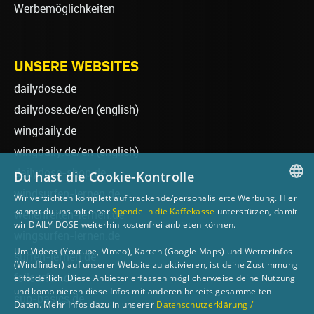
Werbemöglichkeiten
UNSERE WEBSITES
dailydose.de
dailydose.de/en
(english)
wingdaily.de
wingdaily.de/en
(english)
dailydose-shop.de
Du hast die Cookie-Kontrolle
windsurfen-lernen.de
Wir verzichten komplett auf trackende/personalisierte Werbung. Hier
GERMAN
kannst du uns mit einer
Spende in die Kaffekasse
unterstützen, damit
wellenreiten-lernen.de
wir DAILY DOSE weiterhin kostenfrei anbieten können.
ENGLISH
wingsurfen-lernen.de
Um Videos (Youtube, Vimeo), Karten (Google Maps) und Wetterinfos
surfen-lernen.de
(Windfinder) auf unserer Website zu aktivieren, ist deine Zustimmung
foilsurfen.de
erforderlich. Diese Anbieter erfassen möglicherweise deine Nutzung
und kombinieren diese Infos mit anderen bereits gesammelten
sup-basics.de
Daten. Mehr Infos dazu in unserer
Datenschutzerklärung /