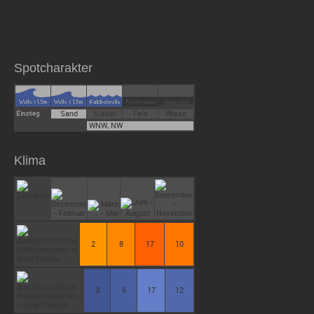
Spotcharakter
Sand
Kiesel
Fels
Wiese
WNW, NW
Klima
2
8
17
10
3
6
17
12