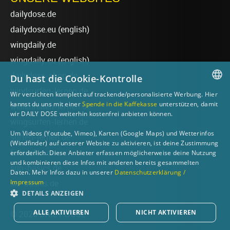
dailydose.de
dailydose.eu
(english)
wingdaily.de
wingdaily.eu
(english)
dailydose-shop.de
Du hast die Cookie-Kontrolle
windsurfen-lernen.de
Wir verzichten komplett auf trackende/personalisierte Werbung. Hier
GERMAN
kannst du uns mit einer
Spende in die Kaffekasse
unterstützen, damit
wellenreiten-lernen.de
wir DAILY DOSE weiterhin kostenfrei anbieten können.
ENGLISH
wingsurfen-lernen.de
Um Videos (Youtube, Vimeo), Karten (Google Maps) und Wetterinfos
surfen-lernen.de
(Windfinder) auf unserer Website zu aktivieren, ist deine Zustimmung
foilsurfen.de
erforderlich. Diese Anbieter erfassen möglicherweise deine Nutzung
und kombinieren diese Infos mit anderen bereits gesammelten
sup-basics.de
Daten. Mehr Infos dazu in unserer
Datenschutzerklärung /
Impressum
ski-basics.de
DETAILS ANZEIGEN
ALLE AKTIVIEREN
NICHT AKTIVIEREN
© 2026 DAILY DOSE