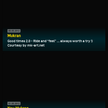
05.05.2012
Mukran
Good times 2.0 - Ride and “feel” … always worth a try !)
Courtesy by mk-art.net
01.05.2012