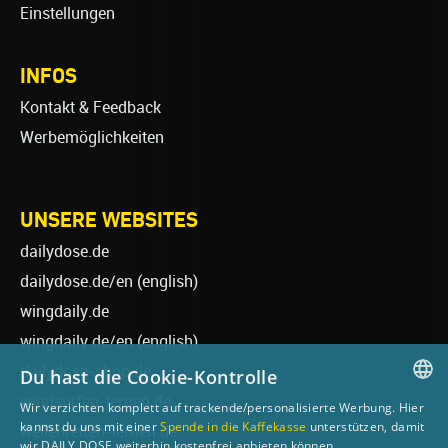
Einstellungen
INFOS
Kontakt & Feedback
Werbemöglichkeiten
UNSERE WEBSITES
dailydose.de
dailydose.de/en
(english)
wingdaily.de
wingdaily.de/en
(english)
dailydose-shop.de
Du hast die Cookie-Kontrolle
windsurfen-lernen.de
Wir verzichten komplett auf trackende/personalisierte Werbung. Hier
GERMAN
kannst du uns mit einer
Spende in die Kaffekasse
unterstützen, damit
wellenreiten-lernen.de
wir DAILY DOSE weiterhin kostenfrei anbieten können.