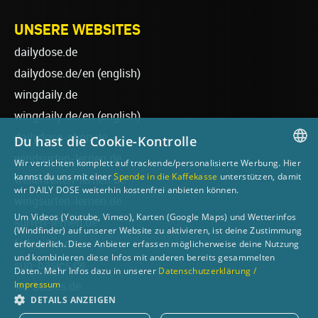
UNSERE WEBSITES
dailydose.de
dailydose.de/en
(english)
wingdaily.de
wingdaily.de/en
(english)
dailydose-shop.de
Du hast die Cookie-Kontrolle
windsurfen-lernen.de
Wir verzichten komplett auf trackende/personalisierte Werbung. Hier
GERMAN
kannst du uns mit einer
Spende in die Kaffekasse
unterstützen, damit
wellenreiten-lernen.de
wir DAILY DOSE weiterhin kostenfrei anbieten können.
ENGLISH
wingsurfen-lernen.de
Um Videos (Youtube, Vimeo), Karten (Google Maps) und Wetterinfos
surfen-lernen.de
(Windfinder) auf unserer Website zu aktivieren, ist deine Zustimmung
foilsurfen.de
erforderlich. Diese Anbieter erfassen möglicherweise deine Nutzung
und kombinieren diese Infos mit anderen bereits gesammelten
sup-basics.de
Daten. Mehr Infos dazu in unserer
Datenschutzerklärung /
Impressum
ski-basics.de
DETAILS ANZEIGEN