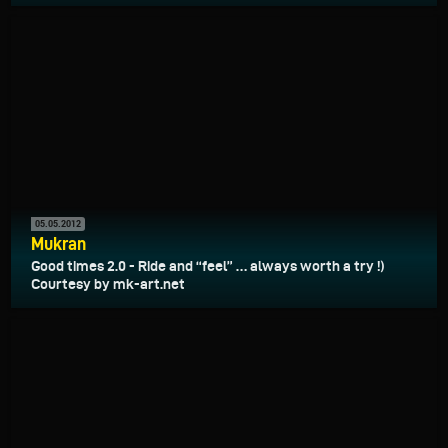
05.05.2012
Mukran
Good times 2.0 - Ride and “feel” … always worth a try !)
Courtesy by mk-art.net