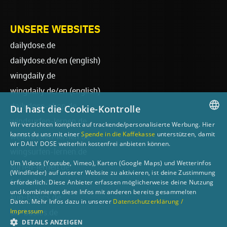
UNSERE WEBSITES
dailydose.de
dailydose.de/en
(english)
wingdaily.de
wingdaily.de/en
(english)
dailydose-shop.de
Du hast die Cookie-Kontrolle
windsurfen-lernen.de
Wir verzichten komplett auf trackende/personalisierte Werbung. Hier
GERMAN
kannst du uns mit einer
Spende in die Kaffekasse
unterstützen, damit
wellenreiten-lernen.de
wir DAILY DOSE weiterhin kostenfrei anbieten können.
ENGLISH
wingsurfen-lernen.de
Um Videos (Youtube, Vimeo), Karten (Google Maps) und Wetterinfos
surfen-lernen.de
(Windfinder) auf unserer Website zu aktivieren, ist deine Zustimmung
foilsurfen.de
erforderlich. Diese Anbieter erfassen möglicherweise deine Nutzung
und kombinieren diese Infos mit anderen bereits gesammelten
sup-basics.de
Daten. Mehr Infos dazu in unserer
Datenschutzerklärung /
Impressum
ski-basics.de
DETAILS ANZEIGEN