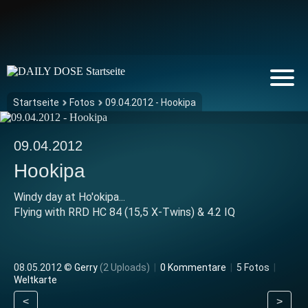
Startseite
Fotos
09.04.2012 - Hookipa
09.04.2012
Hookipa
Windy day at Ho'okipa...
Flying with RRD HC 84 (15,5 X-Twins) & 4.2 IQ
08.05.2012 ©
Gerry
(2 Uploads)
|
0 Kommentare
|
5 Fotos
|
Weltkarte
<
>