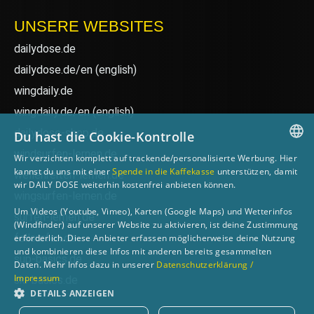
UNSERE WEBSITES
dailydose.de
dailydose.de/en
(english)
wingdaily.de
wingdaily.de/en
(english)
dailydose-shop.de
Du hast die Cookie-Kontrolle
windsurfen-lernen.de
Wir verzichten komplett auf trackende/personalisierte Werbung. Hier
GERMAN
kannst du uns mit einer
Spende in die Kaffekasse
unterstützen, damit
wellenreiten-lernen.de
wir DAILY DOSE weiterhin kostenfrei anbieten können.
ENGLISH
wingsurfen-lernen.de
Um Videos (Youtube, Vimeo), Karten (Google Maps) und Wetterinfos
surfen-lernen.de
(Windfinder) auf unserer Website zu aktivieren, ist deine Zustimmung
foilsurfen.de
erforderlich. Diese Anbieter erfassen möglicherweise deine Nutzung
und kombinieren diese Infos mit anderen bereits gesammelten
sup-basics.de
Daten. Mehr Infos dazu in unserer
Datenschutzerklärung /
Impressum
ski-basics.de
DETAILS ANZEIGEN