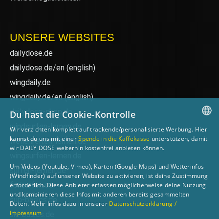
UNSERE WEBSITES
dailydose.de
dailydose.de/en
(english)
wingdaily.de
wingdaily.de/en
(english)
dailydose-shop.de
Du hast die Cookie-Kontrolle
windsurfen-lernen.de
Wir verzichten komplett auf trackende/personalisierte Werbung. Hier
GERMAN
kannst du uns mit einer
Spende in die Kaffekasse
unterstützen, damit
wellenreiten-lernen.de
wir DAILY DOSE weiterhin kostenfrei anbieten können.
ENGLISH
wingsurfen-lernen.de
Um Videos (Youtube, Vimeo), Karten (Google Maps) und Wetterinfos
surfen-lernen.de
(Windfinder) auf unserer Website zu aktivieren, ist deine Zustimmung
foilsurfen.de
erforderlich. Diese Anbieter erfassen möglicherweise deine Nutzung
und kombinieren diese Infos mit anderen bereits gesammelten
sup-basics.de
Daten. Mehr Infos dazu in unserer
Datenschutzerklärung /
Impressum
ski-basics.de