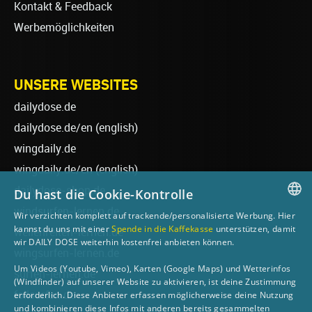
Kontakt & Feedback
Werbemöglichkeiten
UNSERE WEBSITES
dailydose.de
dailydose.de/en
(english)
wingdaily.de
wingdaily.de/en
(english)
dailydose-shop.de
Du hast die Cookie-Kontrolle
windsurfen-lernen.de
Wir verzichten komplett auf trackende/personalisierte Werbung. Hier
GERMAN
kannst du uns mit einer
Spende in die Kaffekasse
unterstützen, damit
wellenreiten-lernen.de
wir DAILY DOSE weiterhin kostenfrei anbieten können.
ENGLISH
wingsurfen-lernen.de
Um Videos (Youtube, Vimeo), Karten (Google Maps) und Wetterinfos
surfen-lernen.de
(Windfinder) auf unserer Website zu aktivieren, ist deine Zustimmung
foilsurfen.de
erforderlich. Diese Anbieter erfassen möglicherweise deine Nutzung
und kombinieren diese Infos mit anderen bereits gesammelten