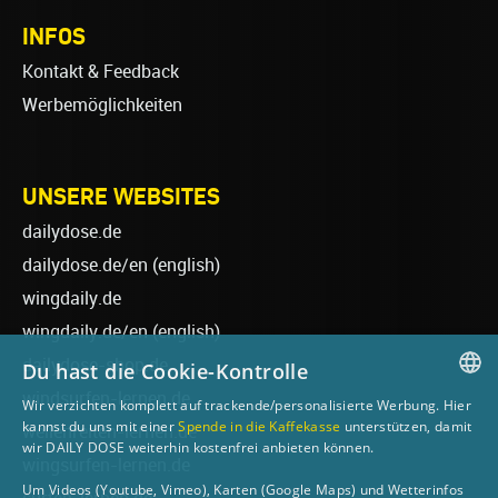
INFOS
Kontakt & Feedback
Werbemöglichkeiten
UNSERE WEBSITES
dailydose.de
dailydose.de/en
(english)
wingdaily.de
wingdaily.de/en
(english)
dailydose-shop.de
Du hast die Cookie-Kontrolle
windsurfen-lernen.de
Wir verzichten komplett auf trackende/personalisierte Werbung. Hier
GERMAN
kannst du uns mit einer
Spende in die Kaffekasse
unterstützen, damit
wellenreiten-lernen.de
wir DAILY DOSE weiterhin kostenfrei anbieten können.
ENGLISH
wingsurfen-lernen.de
Um Videos (Youtube, Vimeo), Karten (Google Maps) und Wetterinfos