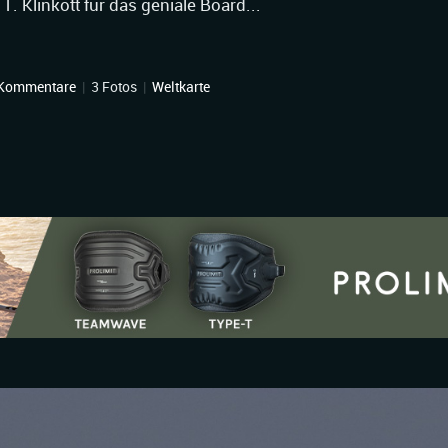
. Klinkott für das geniale Board...
 Kommentare
|
3 Fotos
|
Weltkarte