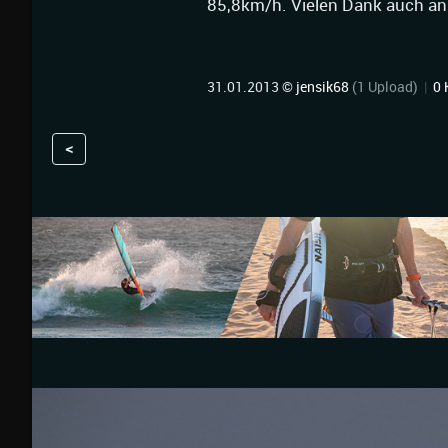
85,8km/h. Vielen Dank auch an T
31.01.2013 ©
jensik68
(1 Upload)
|
0
<