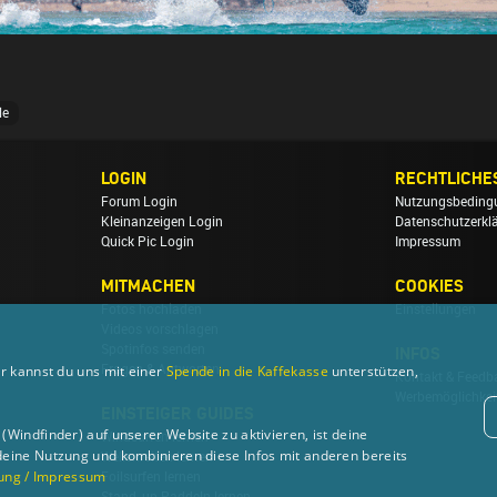
le
LOGIN
RECHTLICHE
Forum Login
Nutzungsbeding
Kleinanzeigen Login
Datenschutzerkl
Quick Pic Login
Impressum
MITMACHEN
COOKIES
Fotos hochladen
Einstellungen
Videos vorschlagen
Spotinfos senden
INFOS
Fragen & Antworten
r kannst du uns mit einer
Spende in die Kaffekasse
unterstützen,
Kontakt & Feedb
Werbemöglichkei
EINSTEIGER GUIDES
Windfinder) auf unserer Website zu aktivieren, ist deine
Windsurfen lernen
deine Nutzung und kombinieren diese Infos mit anderen bereits
Wellenreiten lernen
ung / Impressum
Foilsurfen lernen
Stand-up Paddeln lernen