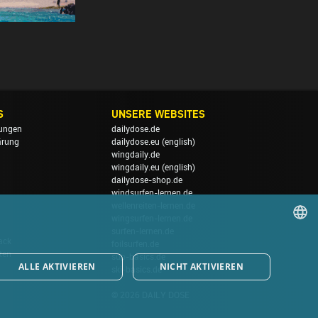
S
UNSERE WEBSITES
ungen
dailydose.de
ärung
dailydose.eu
(english)
wingdaily.de
wingdaily.eu
(english)
dailydose-shop.de
windsurfen-lernen.de
wellenreiten-lernen.de
wingsurfen-lernen.de
surfen-lernen.de
ack
foilsurfen.de
GERMAN
ten
sup-basics.de
ALLE AKTIVIEREN
NICHT AKTIVIEREN
ski-basics.de
ENGLISH
© 2026 DAILY DOSE