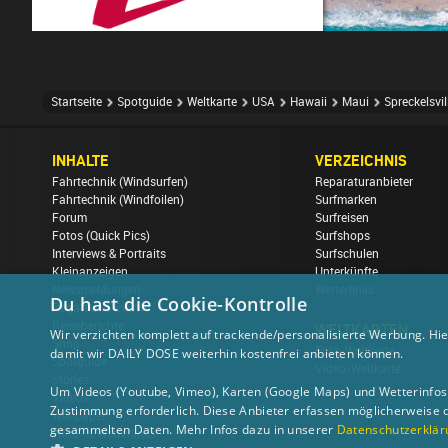
Startseite
Spotguide
Weltkarte
USA
Hawaii
Maui
Spreckelsvil
INHALTE
VERZEICHNIS
Fahrtechnik (Windsurfen)
Reparaturanbieter
Fahrtechnik (Windfoilen)
Surfmarken
Forum
Surfreisen
Fotos (Quick Pics)
Surfshops
Interviews & Portraits
Surfschulen
Kleinanzeigen
Unterkünfte
Newsmeldungen
Wetterlinks
Du hast die Cookie-Kontrolle
Regatten & Events
Reiseberichte
WELTKARTEN
Wir verzichten komplett auf trackende/personalisierte Werbung. Hie
Shop
Foto-Weltkarte
damit wir DAILY DOSE weiterhin kostenfrei anbieten können.
Spotguide
Video-Weltkarte
Stories
Um Videos (Youtube, Vimeo), Karten (Google Maps) und Wetterinfos (
Videos
Zustimmung erforderlich. Diese Anbieter erfassen möglicherweise 
Wallpaper
gesammelten Daten. Mehr Infos dazu in unserer
Datenschutzerklär
Wind- & Wetterlinks