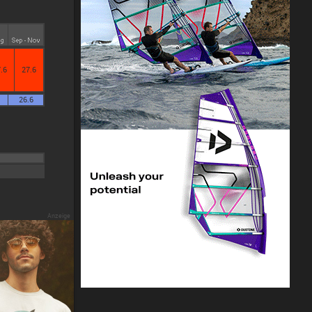
.6
27.6
26.6