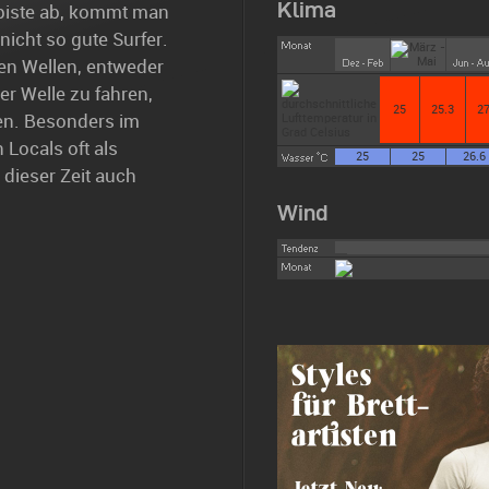
Klima
piste ab, kommt man
nicht so gute Surfer.
n Wellen, entweder
r Welle zu fahren,
25
25.3
27
nen. Besonders im
 Locals oft als
25
25
26.6
dieser Zeit auch
Wind