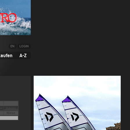
EN
LOGIN
kaufen
A-Z
Wiese