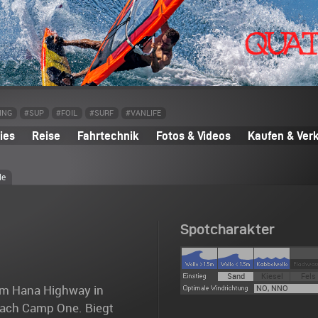
ING
#SUP
#FOIL
#SURF
#VANLIFE
ies
Reise
Fahrtechnik
Fotos & Videos
Kaufen & Ver
le
Spotcharakter
Sand
Kiesel
Fels
vom Hana Highway in
NO, NNO
nach Camp One. Biegt