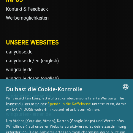
Kontakt & Feedback
Werbemöglichkeiten
UNSERE WEBSITES
dailydose.de
dailydose.de/en
(english)
wingdaily.de
wingdaily.de/en
(english)
dailydose-shop.de
Du hast die Cookie-Kontrolle
windsurfen-lernen.de
Wir verzichten komplett auf trackende/personalisierte Werbung. Hier
GERMAN
kannst du uns mit einer
Spende in die Kaffekasse
unterstützen, damit
wellenreiten-lernen.de
wir DAILY DOSE weiterhin kostenfrei anbieten können.
ENGLISH
wingsurfen-lernen.de
Um Videos (Youtube, Vimeo), Karten (Google Maps) und Wetterinfos
surfen-lernen.de
(Windfinder) auf unserer Website zu aktivieren, ist deine Zustimmung
foilsurfen.de
erforderlich. Diese Anbieter erfassen möglicherweise deine Nutzung