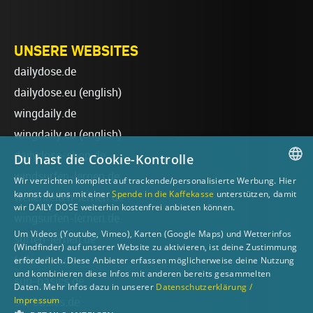
UNSERE WEBSITES
dailydose.de
dailydose.eu
(english)
wingdaily.de
wingdaily.eu
(english)
dailydose-shop.de
Du hast die Cookie-Kontrolle
windsurfen-lernen.de
Wir verzichten komplett auf trackende/personalisierte Werbung. Hier
GERMAN
kannst du uns mit einer
Spende in die Kaffekasse
unterstützen, damit
wellenreiten-lernen.de
wir DAILY DOSE weiterhin kostenfrei anbieten können.
ENGLISH
wingsurfen-lernen.de
Um Videos (Youtube, Vimeo), Karten (Google Maps) und Wetterinfos
surfen-lernen.de
(Windfinder) auf unserer Website zu aktivieren, ist deine Zustimmung
foilsurfen.de
erforderlich. Diese Anbieter erfassen möglicherweise deine Nutzung
und kombinieren diese Infos mit anderen bereits gesammelten
sup-basics.de
Daten. Mehr Infos dazu in unserer
Datenschutzerklärung /
Impressum
ski-basics.de