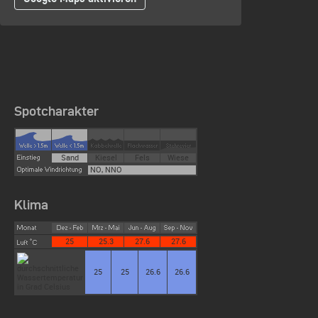
Spotcharakter
Sand
Kiesel
Fels
Wiese
NO, NNO
Klima
25
25.3
27.6
27.6
25
25
26.6
26.6