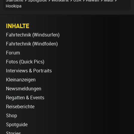
Startseite
Spotguide
Weltkarte
USA
Hawaii
Maui
Hookipa
INHALTE
Fahrtechnik (Windsurfen)
Fahrtechnik (Windfoilen)
Forum
Fotos (Quick Pics)
Interviews & Portraits
Kleinanzeigen
Newsmeldungen
Regatten & Events
Reiseberichte
Shop
Spotguide
Stories