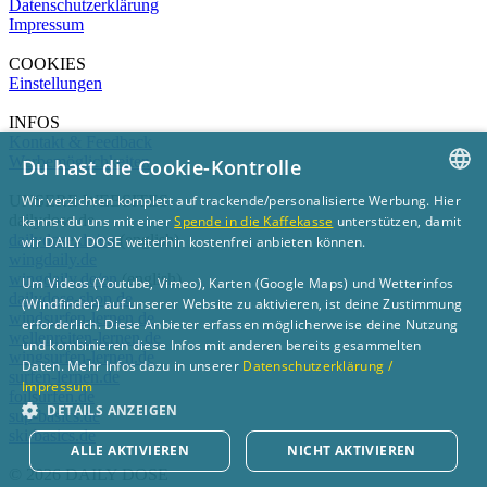
Datenschutzerklärung
Impressum
COOKIES
Einstellungen
INFOS
Kontakt & Feedback
Werbemöglichkeiten
Du hast die Cookie-Kontrolle
UNSERE WEBSITES
Wir verzichten komplett auf trackende/personalisierte Werbung. Hier
GERMAN
dailydose.de
kannst du uns mit einer
Spende in die Kaffekasse
unterstützen, damit
dailydose.de/en
(english)
wir DAILY DOSE weiterhin kostenfrei anbieten können.
ENGLISH
wingdaily.de
wingdaily.de/en
(english)
Um Videos (Youtube, Vimeo), Karten (Google Maps) und Wetterinfos
dailydose-shop.de
(Windfinder) auf unserer Website zu aktivieren, ist deine Zustimmung
windsurfen-lernen.de
erforderlich. Diese Anbieter erfassen möglicherweise deine Nutzung
wellenreiten-lernen.de
und kombinieren diese Infos mit anderen bereits gesammelten
wingsurfen-lernen.de
Daten. Mehr Infos dazu in unserer
Datenschutzerklärung /
surfen-lernen.de
Impressum
foilsurfen.de
DETAILS ANZEIGEN
sup-basics.de
ski-basics.de
ALLE AKTIVIEREN
NICHT AKTIVIEREN
© 2026 DAILY DOSE