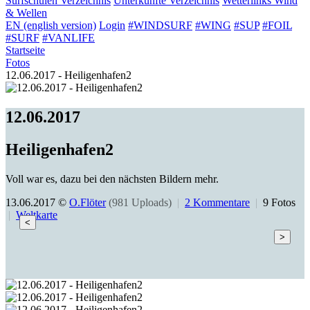
Surfschulen
Verzeichnis
Unterkünfte
Verzeichnis
Wetterlinks
Wind
& Wellen
EN (english version)
Login
#WINDSURF
#WING
#SUP
#FOIL
#SURF
#VANLIFE
Startseite
Fotos
12.06.2017 - Heiligenhafen2
12.06.2017
Heiligenhafen2
Voll war es, dazu bei den nächsten Bildern mehr.
13.06.2017 ©
O.Flöter
(981 Uploads)
|
2 Kommentare
|
9 Fotos
|
Weltkarte
<
>