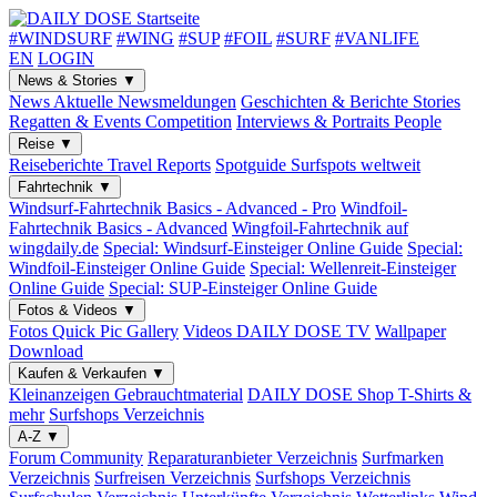
#WINDSURF
#WING
#SUP
#FOIL
#SURF
#VANLIFE
EN
LOGIN
News & Stories
▼
News
Aktuelle Newsmeldungen
Geschichten & Berichte
Stories
Regatten & Events
Competition
Interviews & Portraits
People
Reise
▼
Reiseberichte
Travel Reports
Spotguide
Surfspots weltweit
Fahrtechnik
▼
Windsurf-Fahrtechnik
Basics - Advanced - Pro
Windfoil-
Fahrtechnik
Basics - Advanced
Wingfoil-Fahrtechnik
auf
wingdaily.de
Special: Windsurf-Einsteiger
Online Guide
Special:
Windfoil-Einsteiger
Online Guide
Special: Wellenreit-Einsteiger
Online Guide
Special: SUP-Einsteiger
Online Guide
Fotos & Videos
▼
Fotos
Quick Pic Gallery
Videos
DAILY DOSE TV
Wallpaper
Download
Kaufen & Verkaufen
▼
Kleinanzeigen
Gebrauchtmaterial
DAILY DOSE Shop
T-Shirts &
mehr
Surfshops
Verzeichnis
A-Z
▼
Forum
Community
Reparaturanbieter
Verzeichnis
Surfmarken
Verzeichnis
Surfreisen
Verzeichnis
Surfshops
Verzeichnis