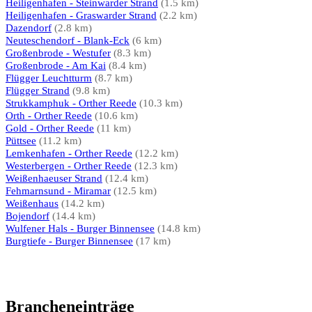
Heiligenhafen - Steinwarder Strand
(1.5 km)
Heiligenhafen - Graswarder Strand
(2.2 km)
Dazendorf
(2.8 km)
Neuteschendorf - Blank-Eck
(6 km)
Großenbrode - Westufer
(8.3 km)
Großenbrode - Am Kai
(8.4 km)
Flügger Leuchtturm
(8.7 km)
Flügger Strand
(9.8 km)
Strukkamphuk - Orther Reede
(10.3 km)
Orth - Orther Reede
(10.6 km)
Gold - Orther Reede
(11 km)
Püttsee
(11.2 km)
Lemkenhafen - Orther Reede
(12.2 km)
Westerbergen - Orther Reede
(12.3 km)
Weißenhaeuser Strand
(12.4 km)
Fehmarnsund - Miramar
(12.5 km)
Weißenhaus
(14.2 km)
Bojendorf
(14.4 km)
Wulfener Hals - Burger Binnensee
(14.8 km)
Burgtiefe - Burger Binnensee
(17 km)
Brancheneinträge