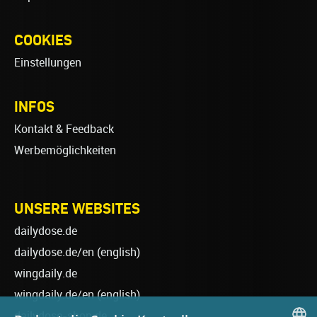
COOKIES
Einstellungen
INFOS
Kontakt & Feedback
Werbemöglichkeiten
UNSERE WEBSITES
dailydose.de
dailydose.de/en
(english)
wingdaily.de
wingdaily.de/en
(english)
dailydose-shop.de