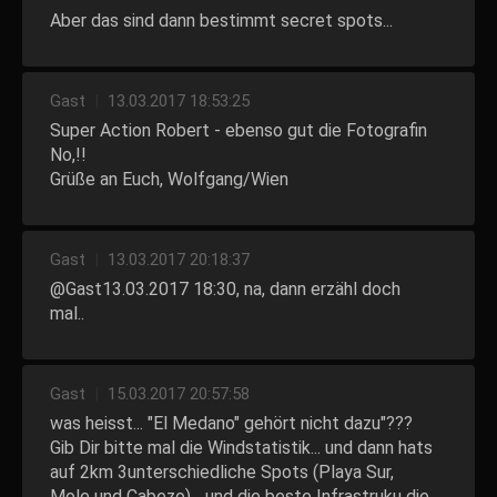
Aber das sind dann bestimmt secret spots...
Gast
|
13.03.2017 18:53:25
Super Action Robert - ebenso gut die Fotografin
No,!!
Grüße an Euch, Wolfgang/Wien
Gast
|
13.03.2017 20:18:37
@Gast13.03.2017 18:30, na, dann erzähl doch
mal..
Gast
|
15.03.2017 20:57:58
was heisst... "El Medano" gehört nicht dazu"???
Gib Dir bitte mal die Windstatistik... und dann hats
auf 2km 3unterschiedliche Spots (Playa Sur,
Mole und Cabezo)... und die beste Infrastruku die