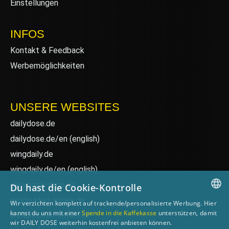
Einstellungen
INFOS
Kontakt & Feedback
Werbemöglichkeiten
UNSERE WEBSITES
dailydose.de
dailydose.de/en
(english)
wingdaily.de
wingdaily.de/en
(english)
dailydose-shop.de
Du hast die Cookie-Kontrolle
windsurfen-lernen.de
Wir verzichten komplett auf trackende/personalisierte Werbung. Hier
GERMAN
kannst du uns mit einer
Spende in die Kaffekasse
unterstützen, damit
wellenreiten-lernen.de
wir DAILY DOSE weiterhin kostenfrei anbieten können.
ENGLISH