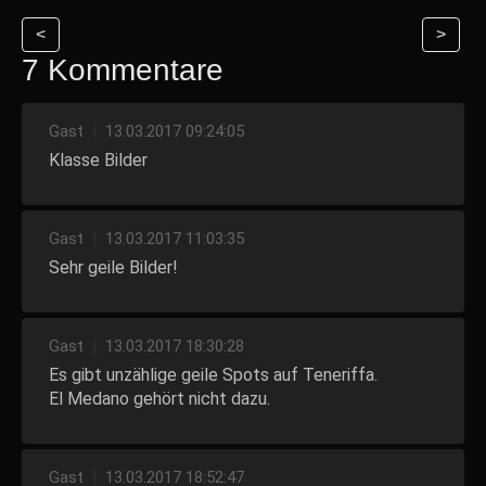
<
>
7 Kommentare
Gast
|
13.03.2017 09:24:05
Klasse Bilder
Gast
|
13.03.2017 11:03:35
Sehr geile Bilder!
Gast
|
13.03.2017 18:30:28
Es gibt unzählige geile Spots auf Teneriffa.
El Medano gehört nicht dazu.
Gast
|
13.03.2017 18:52:47