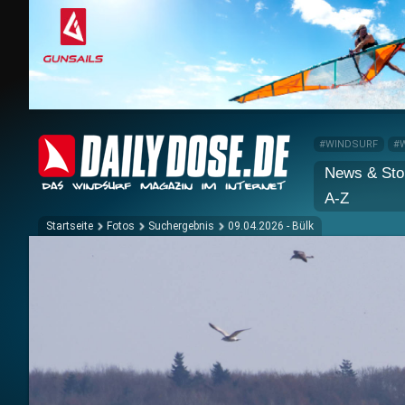
#WINDSURF
#
News & Sto
A-Z
Startseite
Fotos
Suchergebnis
09.04.2026 - Bülk