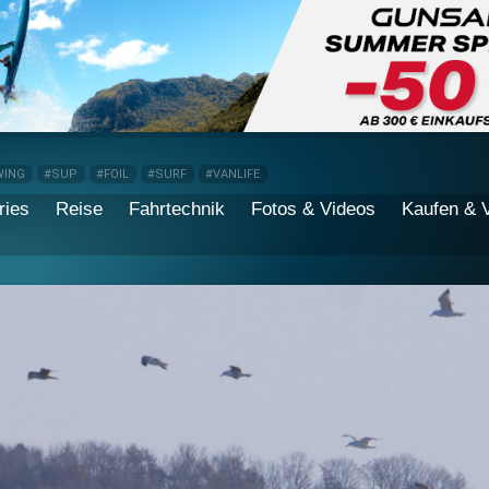
WING
#SUP
#FOIL
#SURF
#VANLIFE
ries
Reise
Fahrtechnik
Fotos & Videos
Kaufen & 