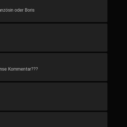
anzösin oder Boris
sense Kommentar???