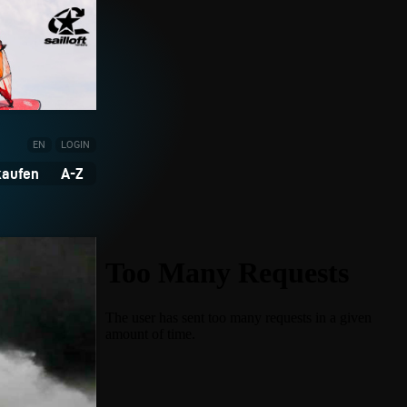
EN
LOGIN
kaufen
A-Z