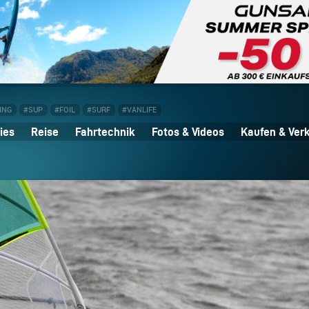
ING
#SUP
#FOIL
#SURF
#VANLIFE
ies
Reise
Fahrtechnik
Fotos & Videos
Kaufen & Ver