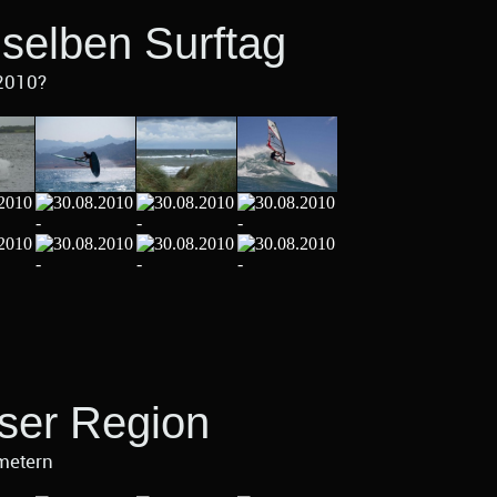
selben Surftag
2010?
eser Region
metern