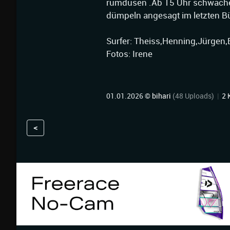
rumdüsen .Ab 15 Uhr schwäche
dümpeln angesagt im letzten Bü
Surfer: Theiss,Henning,Jürgen,
Fotos: Irene
01.01.2026 ©
bihari
(48 Uploads)
|
2 
<