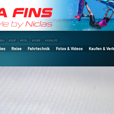
ING
#SUP
#FOIL
#SURF
#VANLIFE
ies
Reise
Fahrtechnik
Fotos & Videos
Kaufen & Ver