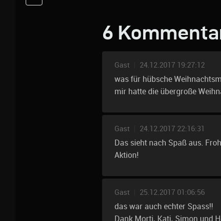
6 Kommenta
Gast
|
24.12.2017 19:27:12
was für hübsche Weihnachtsmä
mir hatte die übergroße Weihn
Gast
|
24.12.2017 22:16:31
Das sieht nach Spaß aus. Froh
Aktion!
Gast
|
25.12.2017 01:06:56
das war auch echter Spass!!
Dank Morti, Kati, Simon und 