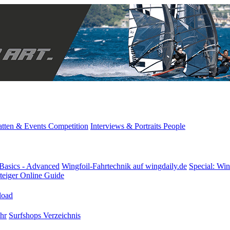
tten & Events
Competition
Interviews & Portraits
People
Basics - Advanced
Wingfoil-Fahrtechnik
auf wingdaily.de
Special: Win
teiger
Online Guide
oad
hr
Surfshops
Verzeichnis