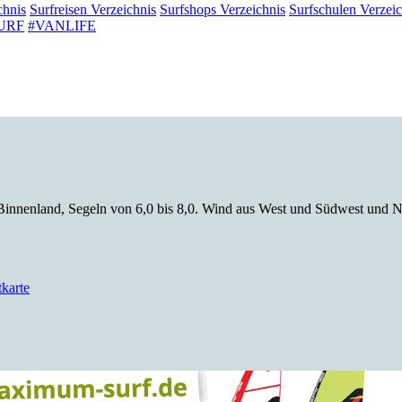
chnis
Surfreisen
Verzeichnis
Surfshops
Verzeichnis
Surfschulen
Verzeic
URF
#VANLIFE
innenland, Segeln von 6,0 bis 8,0. Wind aus West und Südwest und N
karte