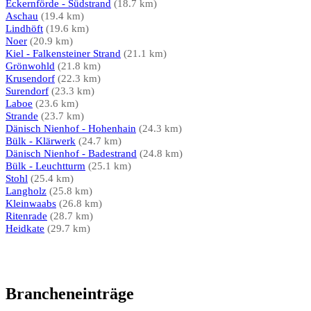
Eckernförde - Südstrand
(18.7 km)
Aschau
(19.4 km)
Lindhöft
(19.6 km)
Noer
(20.9 km)
Kiel - Falkensteiner Strand
(21.1 km)
Grönwohld
(21.8 km)
Krusendorf
(22.3 km)
Surendorf
(23.3 km)
Laboe
(23.6 km)
Strande
(23.7 km)
Dänisch Nienhof - Hohenhain
(24.3 km)
Bülk - Klärwerk
(24.7 km)
Dänisch Nienhof - Badestrand
(24.8 km)
Bülk - Leuchtturm
(25.1 km)
Stohl
(25.4 km)
Langholz
(25.8 km)
Kleinwaabs
(26.8 km)
Ritenrade
(28.7 km)
Heidkate
(29.7 km)
Brancheneinträge