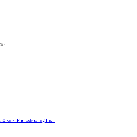
km)
0 knts. Photoshooting für...