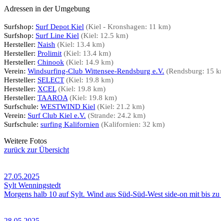
Adressen in der Umgebung
Surfshop:
Surf Depot Kiel
(Kiel - Kronshagen: 11 km)
Surfshop:
Surf Line Kiel
(Kiel: 12.5 km)
Hersteller:
Naish
(Kiel: 13.4 km)
Hersteller:
Prolimit
(Kiel: 13.4 km)
Hersteller:
Chinook
(Kiel: 14.9 km)
Verein:
Windsurfing-Club Wittensee-Rendsburg e.V.
(Rendsburg: 15 
Hersteller:
SELECT
(Kiel: 19.8 km)
Hersteller:
XCEL
(Kiel: 19.8 km)
Hersteller:
TAAROA
(Kiel: 19.8 km)
Surfschule:
WESTWIND Kiel
(Kiel: 21.2 km)
Verein:
Surf Club Kiel e.V.
(Strande: 24.2 km)
Surfschule:
surfing Kalifornien
(Kalifornien: 32 km)
Weitere Fotos
zurück zur Übersicht
27.05.2025
Sylt Wenningstedt
Morgens halb 10 auf Sylt. Wind aus Süd-Süd-West side-on mit bis zu 3
28.05.2025