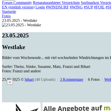
Forum
Community
Reparaturanbieter
Verzeichnis
Surfmarken
Verzei
EN (english version)
Login
#WINDSURF
#WING
#SUP
#FOIL
#S
Startseite
Fotos
23.05.2025 - Westlake
23.05.2025
Westlake
Bilder vom Wochenende... mit viel wechselnden Windrichtungen im B
Surfer: Theiss, Sönke, Susanne, Matz, Franzi und Bihari
Fotos: Franzi und andere
25.05.2025 ©
bihari
(48 Uploads)
|
3 Kommentare
|
6 Fotos
|
Welt
<