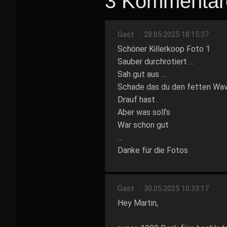
3 Kommentar
Gast
|
28.05.2025 18:15:37
Schöner Killerkoop Foto 1
Sauber durchrotiert …
Sah gut aus …
Schade das du den fetten Wave
Drauf hast .
Aber was soll’s
War schon gut
…
Danke für die Fotos
Gast
|
30.05.2025 10:33:17
Hey Martin,