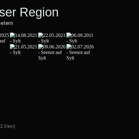
eser Region
metern
(2.5 km)