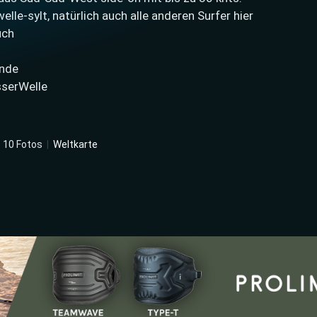
le-sylt, natürlich auch alle anderen Surfer hier
uch
unde
sserWelle
|
10 Fotos
|
Weltkarte