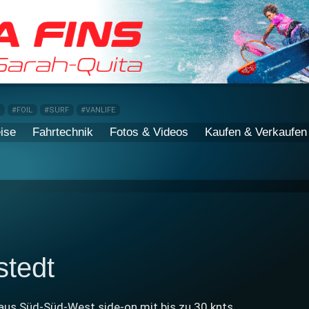
P
#FOIL
#SURF
#VANLIFE
ise
Fahrtechnik
Fotos & Videos
Kaufen & Verkaufen
stedt
aus Süd-Süd-West side-on mit bis zu 30 knts.