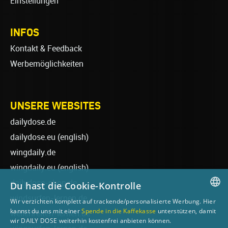
Einstellungen
INFOS
Kontakt & Feedback
Werbemöglichkeiten
UNSERE WEBSITES
dailydose.de
dailydose.eu
(english)
wingdaily.de
wingdaily.eu
(english)
dailydose-shop.de
Du hast die Cookie-Kontrolle
windsurfen-lernen.de
Wir verzichten komplett auf trackende/personalisierte Werbung. Hier
GERMAN
kannst du uns mit einer
Spende in die Kaffekasse
unterstützen, damit
wellenreiten-lernen.de
wir DAILY DOSE weiterhin kostenfrei anbieten können.
ENGLISH