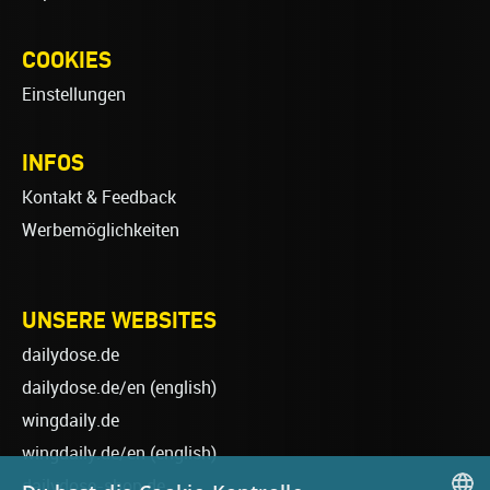
COOKIES
Einstellungen
INFOS
Kontakt & Feedback
Werbemöglichkeiten
UNSERE WEBSITES
dailydose.de
dailydose.de/en
(english)
wingdaily.de
wingdaily.de/en
(english)
dailydose-shop.de