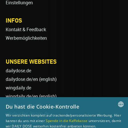
Einstellungen
INFOS
Kontakt & Feedback
Werbemöglichkeiten
UNSERE WEBSITES
dailydose.de
dailydose.de/en
(english)
wingdaily.de
wingdaily.de/en
(english)
dailydose-shop.de
Du hast die Cookie-Kontrolle
windsurfen-lernen.de
Wir verzichten komplett auf trackende/personalisierte Werbung. Hier
GERMAN
kannst du uns mit einer
Spende in die Kaffekasse
unterstützen, damit
wellenreiten-lernen.de
wir DAILY DOSE weiterhin kostenfrei anbieten können.