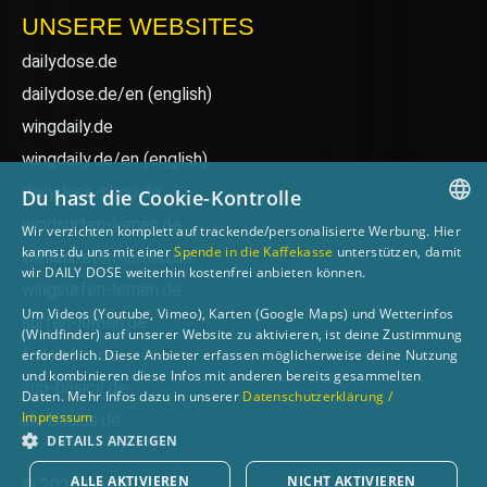
UNSERE WEBSITES
dailydose.de
dailydose.de/en
(english)
wingdaily.de
wingdaily.de/en
(english)
dailydose-shop.de
Du hast die Cookie-Kontrolle
windsurfen-lernen.de
Wir verzichten komplett auf trackende/personalisierte Werbung. Hier
GERMAN
kannst du uns mit einer
Spende in die Kaffekasse
unterstützen, damit
wellenreiten-lernen.de
wir DAILY DOSE weiterhin kostenfrei anbieten können.
ENGLISH
wingsurfen-lernen.de
Um Videos (Youtube, Vimeo), Karten (Google Maps) und Wetterinfos
surfen-lernen.de
(Windfinder) auf unserer Website zu aktivieren, ist deine Zustimmung
foilsurfen.de
erforderlich. Diese Anbieter erfassen möglicherweise deine Nutzung
und kombinieren diese Infos mit anderen bereits gesammelten
sup-basics.de
Daten. Mehr Infos dazu in unserer
Datenschutzerklärung /
Impressum
ski-basics.de
DETAILS ANZEIGEN
ALLE AKTIVIEREN
NICHT AKTIVIEREN
© 2026 DAILY DOSE