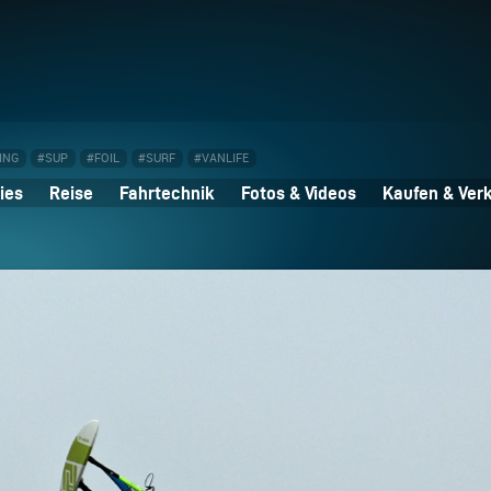
ING
#SUP
#FOIL
#SURF
#VANLIFE
ies
Reise
Fahrtechnik
Fotos & Videos
Kaufen & Ver