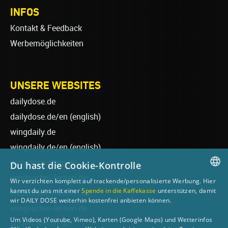
INFOS
Kontakt & Feedback
Werbemöglichkeiten
UNSERE WEBSITES
dailydose.de
dailydose.de/en
(english)
wingdaily.de
wingdaily.de/en
(english)
dailydose-shop.de
Du hast die Cookie-Kontrolle
windsurfen-lernen.de
Wir verzichten komplett auf trackende/personalisierte Werbung. Hier
GERMAN
kannst du uns mit einer
Spende in die Kaffekasse
unterstützen, damit
wellenreiten-lernen.de
wir DAILY DOSE weiterhin kostenfrei anbieten können.
ENGLISH
wingsurfen-lernen.de
Um Videos (Youtube, Vimeo), Karten (Google Maps) und Wetterinfos
surfen-lernen.de