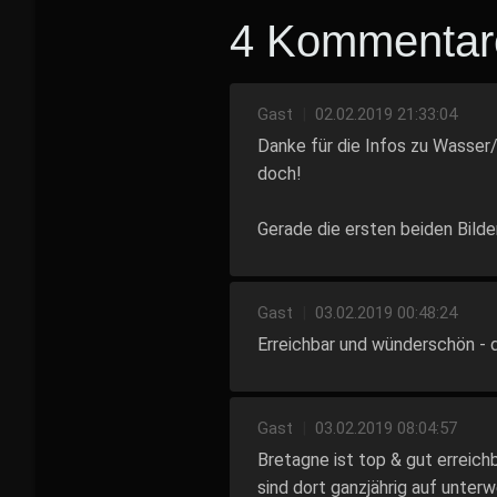
4 Kommentar
Gast
|
02.02.2019 21:33:04
Danke für die Infos zu Wasser
doch!
Gerade die ersten beiden Bilder
Gast
|
03.02.2019 00:48:24
Erreichbar und wünderschön - d
Gast
|
03.02.2019 08:04:57
Bretagne ist top & gut erreichb
sind dort ganzjährig auf unterw