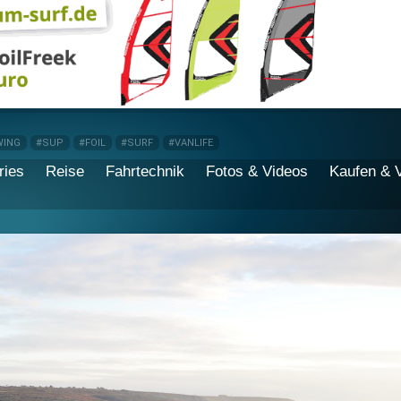
WING
#SUP
#FOIL
#SURF
#VANLIFE
ries
Reise
Fahrtechnik
Fotos & Videos
Kaufen & 