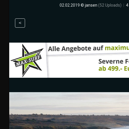
02.02.2019 ©
jansen
(52 Uploads)
|
4
<