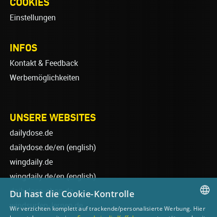
COOKIES
Einstellungen
INFOS
Kontakt & Feedback
Werbemöglichkeiten
UNSERE WEBSITES
dailydose.de
dailydose.de/en
(english)
wingdaily.de
wingdaily.de/en
(english)
dailydose-shop.de
Du hast die Cookie-Kontrolle
windsurfen-lernen.de
Wir verzichten komplett auf trackende/personalisierte Werbung. Hier
GERMAN