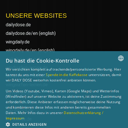
UNSERE WEBSITES
dailydose.de
dailydose.de/en
(english)
wingdaily.de
wingdaily.de/en
(english)
dailydose-shop.de
Du hast die Cookie-Kontrolle
windsurfen-lernen.de
Wir verzichten komplett auf trackende/personalisierte Werbung. Hier
GERMAN
kannst du uns mit einer
Spende in die Kaffekasse
unterstützen, damit
wellenreiten-lernen.de
wir DAILY DOSE weiterhin kostenfrei anbieten können.
ENGLISH
wingsurfen-lernen.de
Um Videos (Youtube, Vimeo), Karten (Google Maps) und Wetterinfos
surfen-lernen.de
(Windfinder) auf unserer Website zu aktivieren, ist deine Zustimmung
foilsurfen.de
erforderlich. Diese Anbieter erfassen möglicherweise deine Nutzung
und kombinieren diese Infos mit anderen bereits gesammelten
sup-basics.de
Daten. Mehr Infos dazu in unserer
Datenschutzerklärung /
Impressum
ski-basics.de
DETAILS ANZEIGEN