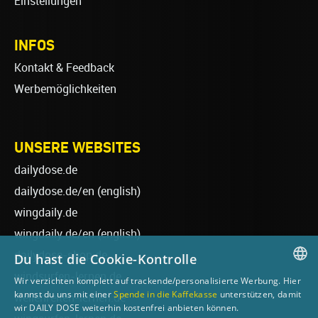
Einstellungen
INFOS
Kontakt & Feedback
Werbemöglichkeiten
UNSERE WEBSITES
dailydose.de
dailydose.de/en
(english)
wingdaily.de
wingdaily.de/en
(english)
dailydose-shop.de
Du hast die Cookie-Kontrolle
windsurfen-lernen.de
Wir verzichten komplett auf trackende/personalisierte Werbung. Hier
GERMAN
kannst du uns mit einer
Spende in die Kaffekasse
unterstützen, damit
wellenreiten-lernen.de
wir DAILY DOSE weiterhin kostenfrei anbieten können.
ENGLISH