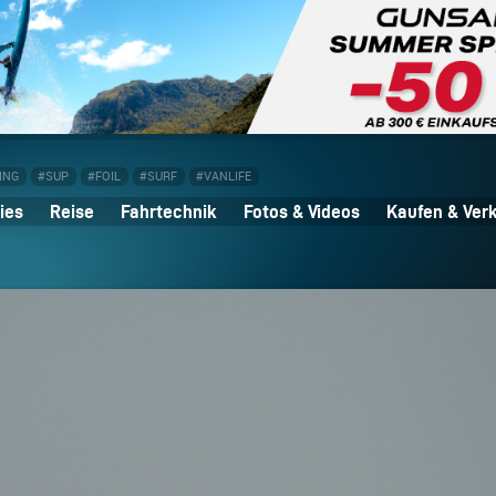
ING
#SUP
#FOIL
#SURF
#VANLIFE
ies
Reise
Fahrtechnik
Fotos & Videos
Kaufen & Ver