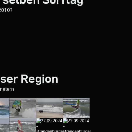
2010?
eser Region
metern