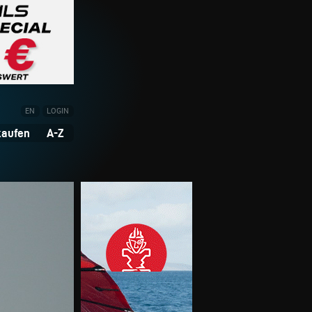
EN
LOGIN
kaufen
A-Z