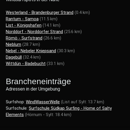
Westerland - Brandenburger Strand
(0.4 km)
Rantum - Samoa
(11.5 km)
List - Königshafen
(14.1 km)
Norddorf - Norddorfer Strand
(25.6 km)
Römö - Surfstrand
(26.6 km)
Nieblum
(28.7 km)
Nebel - Nebeler Kniepsand
(30.3 km)
Dagebüll
(32.4 km)
Wittdün - Badebucht
(33.1 km)
Brancheneinträge
Adressen in der Umgebung
Surfshop:
WindWasserWelle
(List auf Sylt: 13.7 km)
Surfschule:
Surfschule Südkap Surfing - Home of Salty
Elements
(Hörnum - Sylt: 18.4 km)