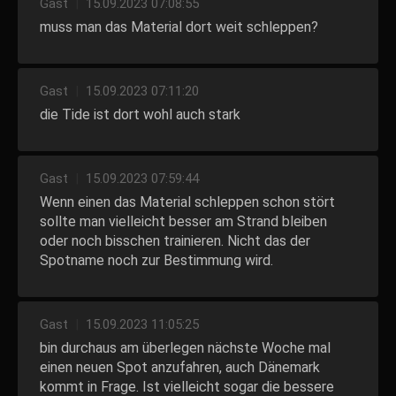
Gast
|
15.09.2023 07:08:55
muss man das Material dort weit schleppen?
Gast
|
15.09.2023 07:11:20
die Tide ist dort wohl auch stark
Gast
|
15.09.2023 07:59:44
Wenn einen das Material schleppen schon stört
sollte man vielleicht besser am Strand bleiben
oder noch bisschen trainieren. Nicht das der
Spotname noch zur Bestimmung wird.
Gast
|
15.09.2023 11:05:25
bin durchaus am überlegen nächste Woche mal
einen neuen Spot anzufahren, auch Dänemark
kommt in Frage. Ist vielleicht sogar die bessere