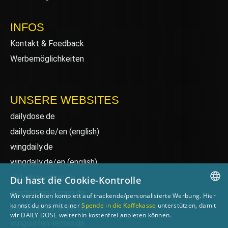
INFOS
Kontakt & Feedback
Werbemöglichkeiten
UNSERE WEBSITES
dailydose.de
dailydose.de/en
(english)
wingdaily.de
wingdaily.de/en
(english)
dailydose-shop.de
Du hast die Cookie-Kontrolle
windsurfen-lernen.de
Wir verzichten komplett auf trackende/personalisierte Werbung. Hier
GERMAN
kannst du uns mit einer
Spende in die Kaffekasse
unterstützen, damit
wellenreiten-lernen.de
wir DAILY DOSE weiterhin kostenfrei anbieten können.
ENGLISH
wingsurfen-lernen.de