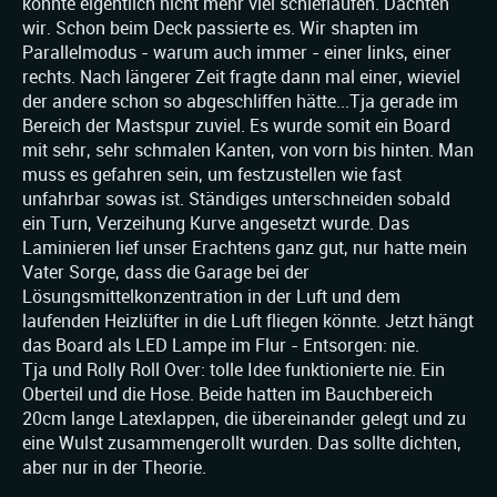
konnte eigentlich nicht mehr viel schieflaufen. Dachten
wir. Schon beim Deck passierte es. Wir shapten im
Parallelmodus - warum auch immer - einer links, einer
rechts. Nach längerer Zeit fragte dann mal einer, wieviel
der andere schon so abgeschliffen hätte...Tja gerade im
Bereich der Mastspur zuviel. Es wurde somit ein Board
mit sehr, sehr schmalen Kanten, von vorn bis hinten. Man
muss es gefahren sein, um festzustellen wie fast
unfahrbar sowas ist. Ständiges unterschneiden sobald
ein Turn, Verzeihung Kurve angesetzt wurde. Das
Laminieren lief unser Erachtens ganz gut, nur hatte mein
Vater Sorge, dass die Garage bei der
Lösungsmittelkonzentration in der Luft und dem
laufenden Heizlüfter in die Luft fliegen könnte. Jetzt hängt
das Board als LED Lampe im Flur - Entsorgen: nie.
Tja und Rolly Roll Over: tolle Idee funktionierte nie. Ein
Oberteil und die Hose. Beide hatten im Bauchbereich
20cm lange Latexlappen, die übereinander gelegt und zu
eine Wulst zusammengerollt wurden. Das sollte dichten,
aber nur in der Theorie.