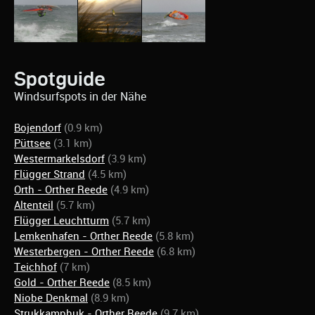
Spotguide
Windsurfspots in der Nähe
Bojendorf
(0.9 km)
Püttsee
(3.1 km)
Westermarkelsdorf
(3.9 km)
Flügger Strand
(4.5 km)
Orth - Orther Reede
(4.9 km)
Altenteil
(5.7 km)
Flügger Leuchtturm
(5.7 km)
Lemkenhafen - Orther Reede
(5.8 km)
Westerbergen - Orther Reede
(6.8 km)
Teichhof
(7 km)
Gold - Orther Reede
(8.5 km)
Niobe Denkmal
(8.9 km)
Strukkamphuk - Orther Reede
(9.7 km)