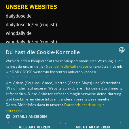
UNSERE WEBSITES
dailydose.de
dailydose.de/en
(english)
wingdaily.de
wingdaily.de/en
(english)
dailydose-shop.de
Du hast die Cookie-Kontrolle
windsurfen-lernen.de
Wir verzichten komplett auf trackende/personalisierte Werbung. Hier
GERMAN
kannst du uns mit einer
Spende in die Kaffekasse
unterstützen, damit
wellenreiten-lernen.de
wir DAILY DOSE weiterhin kostenfrei anbieten können.
ENGLISH
wingsurfen-lernen.de
Um Videos (Youtube, Vimeo), Karten (Google Maps) und Wetterinfos
surfen-lernen.de
(Windfinder) auf unserer Website zu aktivieren, ist deine Zustimmung
foilsurfen.de
erforderlich. Diese Anbieter erfassen möglicherweise deine Nutzung
und kombinieren diese Infos mit anderen bereits gesammelten
sup-basics.de
Daten. Mehr Infos dazu in unserer
Datenschutzerklärung /
Impressum
ski-basics.de
DETAILS ANZEIGEN
ALLE AKTIVIEREN
NICHT AKTIVIEREN
© 2026 DAILY DOSE