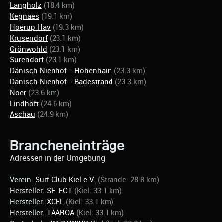
Langholz
(18.4 km)
Kegnaes
(19.1 km)
Hoerup Hav
(19.3 km)
Krusendorf
(23.1 km)
Grönwohld
(23.1 km)
Surendorf
(23.1 km)
Dänisch Nienhof - Hohenhain
(23.3 km)
Dänisch Nienhof - Badestrand
(23.3 km)
Noer
(23.6 km)
Lindhöft
(24.6 km)
Aschau
(24.9 km)
Brancheneinträge
Adressen in der Umgebung
Verein:
Surf Club Kiel e.V.
(Strande: 28.8 km)
Hersteller:
SELECT
(Kiel: 33.1 km)
Hersteller:
XCEL
(Kiel: 33.1 km)
Hersteller:
TAAROA
(Kiel: 33.1 km)