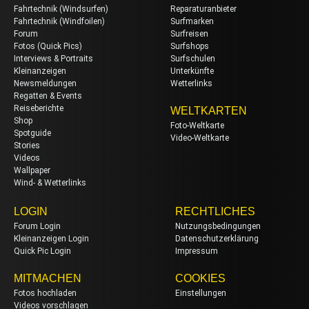
Fahrtechnik (Windsurfen)
Reparaturanbieter
Fahrtechnik (Windfoilen)
Surfmarken
Forum
Surfreisen
Fotos (Quick Pics)
Surfshops
Interviews & Portraits
Surfschulen
Kleinanzeigen
Unterkünfte
Newsmeldungen
Wetterlinks
Regatten & Events
Reiseberichte
WELTKARTEN
Shop
Foto-Weltkarte
Spotguide
Video-Weltkarte
Stories
Videos
Wallpaper
Wind- & Wetterlinks
LOGIN
RECHTLICHES
Forum Login
Nutzungsbedingungen
Kleinanzeigen Login
Datenschutzerklärung
Quick Pic Login
Impressum
MITMACHEN
COOKIES
Fotos hochladen
Einstellungen
Videos vorschlagen