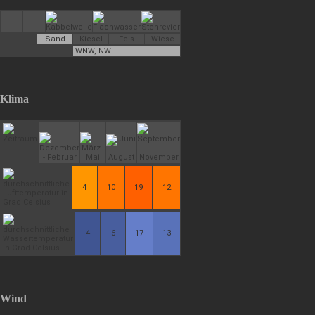
Sand
Kiesel
Fels
Wiese
WNW, NW
Klima
4
10
19
12
4
6
17
13
Wind