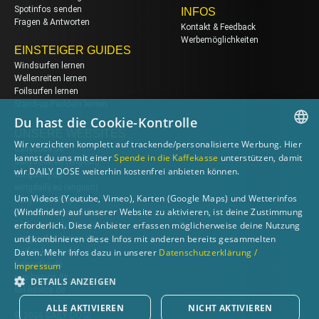
Spotinfos senden
INFOS
Fragen & Antworten
Kontakt & Feedback
Werbemöglichkeiten
EINSTEIGER GUIDES
Windsurfen lernen
Wellenreiten lernen
Foilsurfen lernen
Stand-up Paddeln lernen
Du hast die Cookie-Kontrolle
UNSERE WEBSITES
Wir verzichten komplett auf trackende/personalisierte Werbung. Hier
dailydose.de
GERMAN
kannst du uns mit einer
Spende in die Kaffekasse
unterstützen, damit
dailydose.eu
(english)
wir DAILY DOSE weiterhin kostenfrei anbieten können.
wingdaily.de
ENGLISH
wingdaily.eu
(english)
Um Videos (Youtube, Vimeo), Karten (Google Maps) und Wetterinfos
dailydose-shop.de
(Windfinder) auf unserer Website zu aktivieren, ist deine Zustimmung
windsurfen-lernen.de
erforderlich. Diese Anbieter erfassen möglicherweise deine Nutzung
wellenreiten-lernen.de
und kombinieren diese Infos mit anderen bereits gesammelten
wingsurfen-lernen.de
Daten. Mehr Infos dazu in unserer
Datenschutzerklärung /
surfen-lernen.de
foilsurfen.de
Impressum
sup-basics.de
DETAILS ANZEIGEN
ski-basics.de
ALLE AKTIVIEREN
NICHT AKTIVIEREN
© 2026 DAILY DOSE