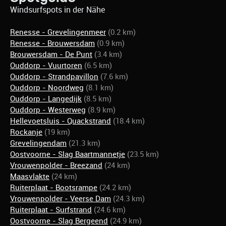
Windsurfspots in der Nähe
Renesse - Grevelingenmeer
(0.2 km)
Renesse - Brouwersdam
(0.9 km)
Brouwersdam - De Punt
(3.4 km)
Ouddorp - Vuurtoren
(6.5 km)
Ouddorp - Strandpavillon
(7.6 km)
Ouddorp - Noordweg
(8.1 km)
Ouddorp - Langedijk
(8.5 km)
Ouddorp - Westerweg
(8.9 km)
Hellevoetsluis - Quackstrand
(18.4 km)
Rockanje
(19 km)
Grevelingendam
(21.3 km)
Oostvoorne - Slag Baartmannetje
(23.5 km)
Vrouwenpolder - Breezand
(24 km)
Maasvlakte
(24 km)
Ruiterplaat - Bootsrampe
(24.2 km)
Vrouwenpolder - Veerse Dam
(24.3 km)
Ruiterplaat - Surfstrand
(24.6 km)
Oostvoorne - Slag Bergeend
(24.9 km)