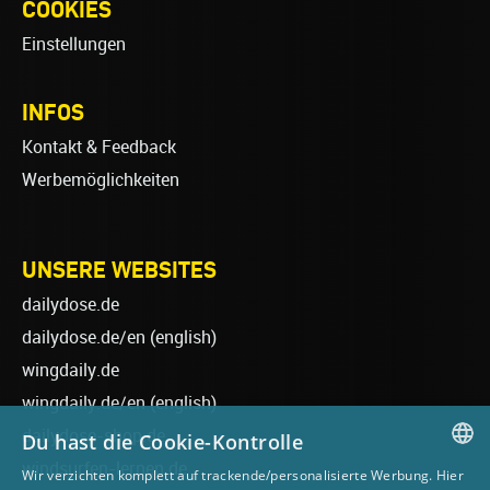
COOKIES
Einstellungen
INFOS
Kontakt & Feedback
Werbemöglichkeiten
UNSERE WEBSITES
dailydose.de
dailydose.de/en
(english)
wingdaily.de
wingdaily.de/en
(english)
dailydose-shop.de
Du hast die Cookie-Kontrolle
windsurfen-lernen.de
Wir verzichten komplett auf trackende/personalisierte Werbung. Hier