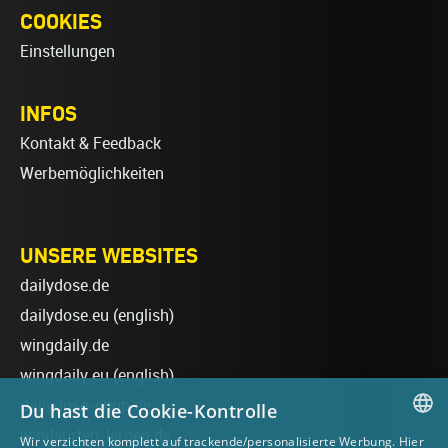
COOKIES
Einstellungen
INFOS
Kontakt & Feedback
Werbemöglichkeiten
UNSERE WEBSITES
dailydose.de
dailydose.eu
(english)
wingdaily.de
wingdaily.eu
(english)
dailydose-shop.de
Du hast die Cookie-Kontrolle
windsurfen-lernen.de
Wir verzichten komplett auf trackende/personalisierte Werbung. Hier