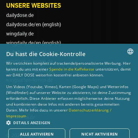
UNSERE WEBSITES
dailydose.de
dailydose.de/en
(english)
wingdaily.de
wingdaily.de/en
(english)
dailydose-shop.de
Du hast die Cookie-Kontrolle
windsurfen-lernen.de
Wir verzichten komplett auf trackende/personalisierte Werbung. Hier
GERMAN
kannst du uns mit einer
Spende in die Kaffekasse
unterstützen, damit
wellenreiten-lernen.de
wir DAILY DOSE weiterhin kostenfrei anbieten können.
ENGLISH
wingsurfen-lernen.de
Um Videos (Youtube, Vimeo), Karten (Google Maps) und Wetterinfos
surfen-lernen.de
(Windfinder) auf unserer Website zu aktivieren, ist deine Zustimmung
foilsurfen.de
erforderlich. Diese Anbieter erfassen möglicherweise deine Nutzung
und kombinieren diese Infos mit anderen bereits gesammelten
sup-basics.de
Daten. Mehr Infos dazu in unserer
Datenschutzerklärung /
Impressum
ski-basics.de
DETAILS ANZEIGEN
ALLE AKTIVIEREN
NICHT AKTIVIEREN
© 2026 DAILY DOSE