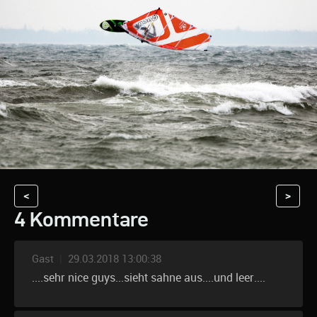
<
>
4 Kommentare
Gast
|
29.03.2018 13:00:38
....sehr nice guys...sieht sahne aus....und leer....