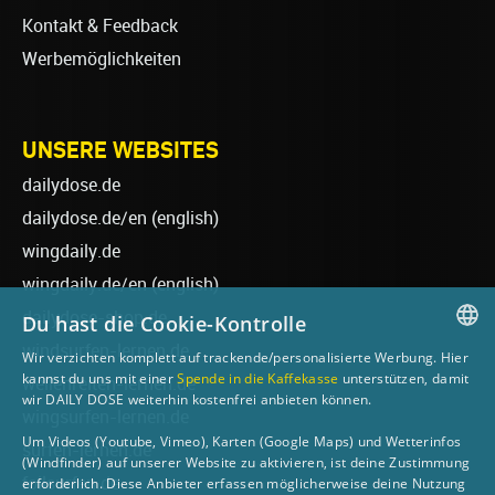
Kontakt & Feedback
Werbemöglichkeiten
UNSERE WEBSITES
dailydose.de
dailydose.de/en
(english)
wingdaily.de
wingdaily.de/en
(english)
dailydose-shop.de
Du hast die Cookie-Kontrolle
windsurfen-lernen.de
Wir verzichten komplett auf trackende/personalisierte Werbung. Hier
GERMAN
kannst du uns mit einer
Spende in die Kaffekasse
unterstützen, damit
wellenreiten-lernen.de
wir DAILY DOSE weiterhin kostenfrei anbieten können.
ENGLISH
wingsurfen-lernen.de
Um Videos (Youtube, Vimeo), Karten (Google Maps) und Wetterinfos
surfen-lernen.de
(Windfinder) auf unserer Website zu aktivieren, ist deine Zustimmung
foilsurfen.de
erforderlich. Diese Anbieter erfassen möglicherweise deine Nutzung