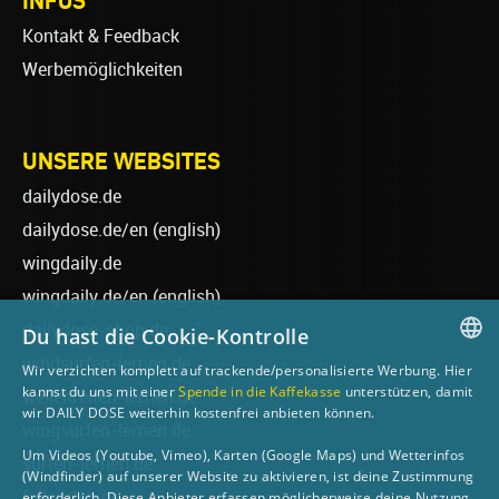
INFOS
Kontakt & Feedback
Werbemöglichkeiten
UNSERE WEBSITES
dailydose.de
dailydose.de/en
(english)
wingdaily.de
wingdaily.de/en
(english)
dailydose-shop.de
Du hast die Cookie-Kontrolle
windsurfen-lernen.de
Wir verzichten komplett auf trackende/personalisierte Werbung. Hier
GERMAN
kannst du uns mit einer
Spende in die Kaffekasse
unterstützen, damit
wellenreiten-lernen.de
wir DAILY DOSE weiterhin kostenfrei anbieten können.
ENGLISH
wingsurfen-lernen.de
Um Videos (Youtube, Vimeo), Karten (Google Maps) und Wetterinfos
surfen-lernen.de
(Windfinder) auf unserer Website zu aktivieren, ist deine Zustimmung
foilsurfen.de
erforderlich. Diese Anbieter erfassen möglicherweise deine Nutzung